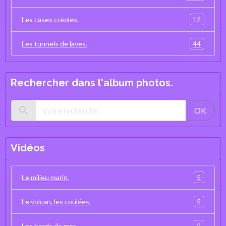
12
Les cases créoles.
44
Les tunnels de laves.
Rechercher dans l'album photos.
OK
Vidéos
5
Le milieu marin.
5
Le volcan, les coulées.
2
Les bords de mer.