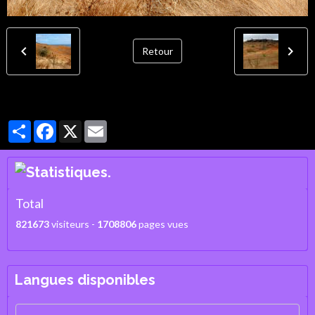
Retour
Partager
Facebook
X
Email
Total
821673
visiteurs -
1708806
pages vues
Langues disponibles