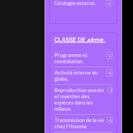
Géologie externe.
6
CLASSE DE 4ème.
Programme et
1
remédiation.
Activité interne du
4
globe.
Reproduction sexuée
2
et maintien des
espèces dans les
milieux.
Transmission de la vie
4
chez l'Homme