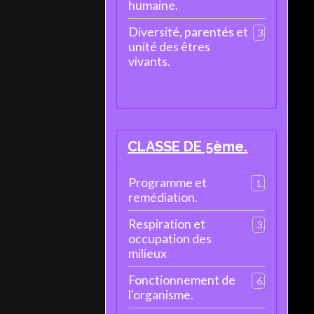
humaine.
Diversité, parentés et
3
unité des êtres
vivants.
CLASSE DE 5ème.
Programme et
1
remédiation.
Respiration et
3
occupation des
milieux
Fonctionnement de
6
l'organisme.