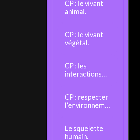
CP : le vivant
animal.
CP : le vivant
végétal.
CP : les
interactions
entre les êtres
vivants.
CP : respecter
l'environneme
nt.
Le squelette
humain.