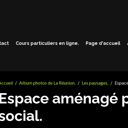
tact
Cours particuliers en ligne.
Page d'accueil
Accueil
Album photos de La Réunion.
Les paysages.
Espace
Espace aménagé p
social.