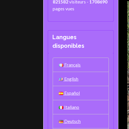
821582
visiteurs -
1708690
pages vues
Langues
disponibles
Français
English
Español
Italiano
Deutsch