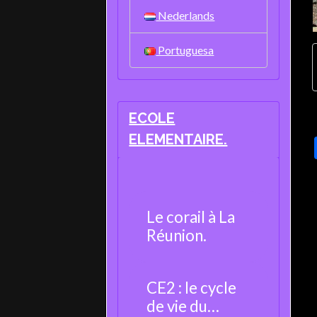
Nederlands
Portuguesa
ECOLE
ELEMENTAIRE.
Le corail à La
Réunion.
CE2 : le cycle
de vie du