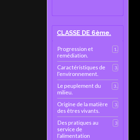
CLASSE DE 6ème.
Progression et
1
remédiation.
Caractéristiques de
3
l'environnement.
Le peuplement du
3
milieu.
Origine de la matière
3
des êtres vivants.
Des pratiques au
3
service de
l'alimentation