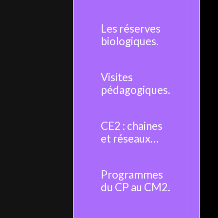
moustique.
Les réserves
biologiques.
Visites
pédagogiques.
CE2 : chaines
et réseaux
alimentaires.
Programmes
du CP au CM2.