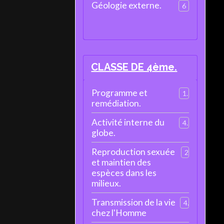
Géologie externe.
6
CLASSE DE 4ème.
Programme et
1
remédiation.
Activité interne du
4
globe.
Reproduction sexuée
2
et maintien des
espèces dans les
milieux.
Transmission de la vie
4
chez l'Homme