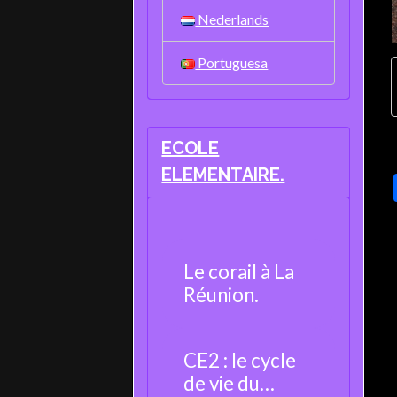
Nederlands
Portuguesa
ECOLE
ELEMENTAIRE.
Le corail à La
Réunion.
CE2 : le cycle
de vie du