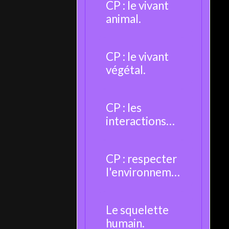
CP : le vivant
animal.
CP : le vivant
végétal.
CP : les
interactions
entre les êtres
vivants.
CP : respecter
l'environneme
nt.
Le squelette
humain.