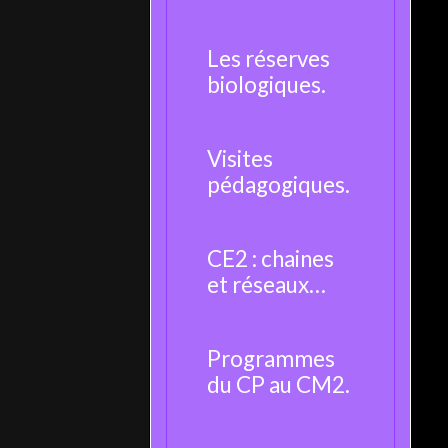
moustique.
Les réserves
biologiques.
Visites
pédagogiques.
CE2 : chaines
et réseaux
alimentaires.
Programmes
du CP au CM2.