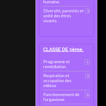
humaine.
Diversité, parentés et
3
unité des êtres
vivants.
CLASSE DE 5ème.
Programme et
1
remédiation.
Respiration et
3
occupation des
milieux
Fonctionnement de
6
l'organisme.