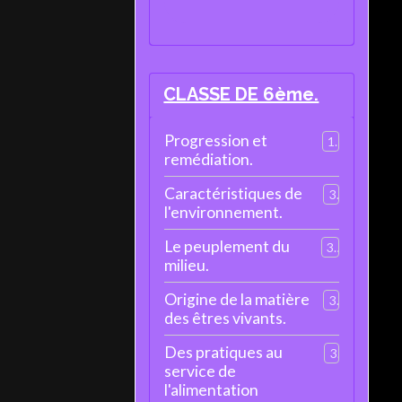
CLASSE DE 6ème.
Progression et
1
remédiation.
Caractéristiques de
3
l'environnement.
Le peuplement du
3
milieu.
Origine de la matière
3
des êtres vivants.
Des pratiques au
3
service de
l'alimentation