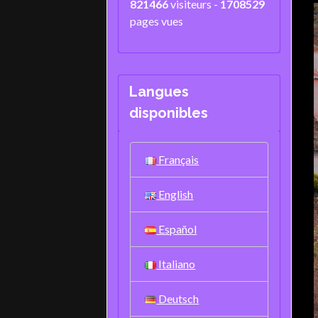
821466
visiteurs -
1708529
pages vues
Langues
disponibles
Français
English
Español
Italiano
Deutsch