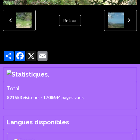
Retour
Partager
Facebook
X
Email
Total
821553
visiteurs -
1708644
pages vues
Langues disponibles