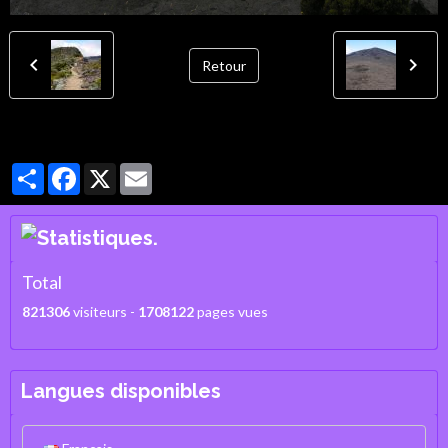
Retour
Partager
Facebook
X
Email
Total
821306
visiteurs -
1708122
pages vues
Langues disponibles