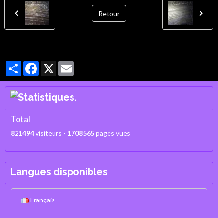
Retour
Partager
Facebook
X
Email
Total
821494
visiteurs -
1708565
pages vues
Langues disponibles
Français