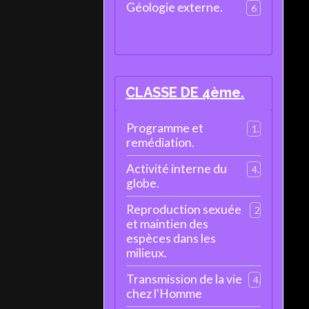
Géologie externe.
6
CLASSE DE 4ème.
Programme et
1
remédiation.
Activité interne du
4
globe.
Reproduction sexuée
2
et maintien des
espèces dans les
milieux.
Transmission de la vie
4
chez l'Homme