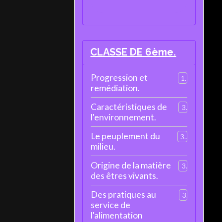
CLASSE DE 6ème.
Progression et
1
remédiation.
Caractéristiques de
3
l'environnement.
Le peuplement du
3
milieu.
Origine de la matière
3
des êtres vivants.
Des pratiques au
3
service de
l'alimentation