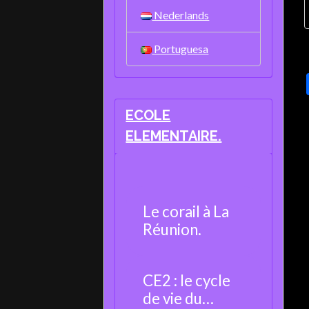
Nederlands
Portuguesa
ECOLE
ELEMENTAIRE.
Le corail à La
Réunion.
CE2 : le cycle
de vie du