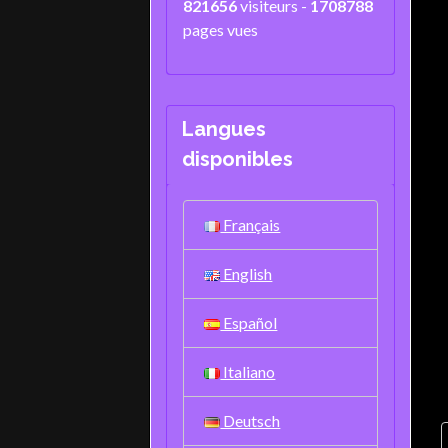
821656
visiteurs -
1708788
pages vues
Langues
disponibles
Français
English
Español
Italiano
Deutsch