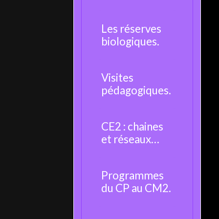
moustique.
Les réserves
biologiques.
Visites
pédagogiques.
CE2 : chaines
et réseaux
alimentaires.
Programmes
du CP au CM2.