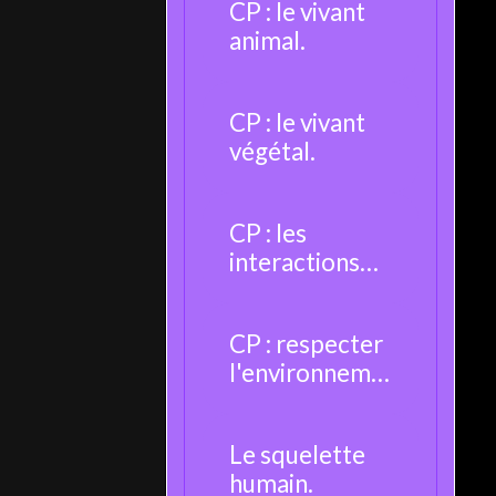
CP : le vivant
animal.
CP : le vivant
végétal.
CP : les
interactions
entre les êtres
vivants.
CP : respecter
l'environneme
nt.
Le squelette
humain.