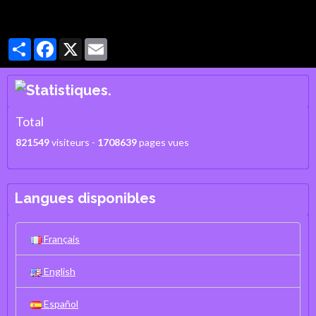
Partager
Facebook
X
Email
Total
821549
visiteurs -
1708639
pages vues
Langues disponibles
Français
English
Español