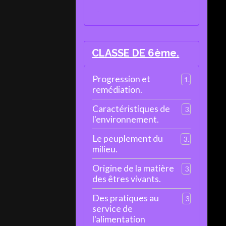
CLASSE DE 6ème.
Progression et
1
remédiation.
Caractéristiques de
3
l'environnement.
Le peuplement du
3
milieu.
Origine de la matière
3
des êtres vivants.
Des pratiques au
3
service de
l'alimentation