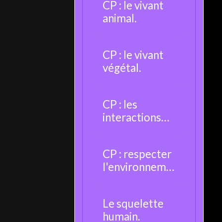
CP : le vivant
animal.
CP : le vivant
végétal.
CP : les
interactions
entre les êtres
vivants.
CP : respecter
l'environneme
nt.
Le squelette
humain.