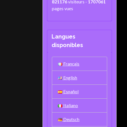
821176
visiteurs -
1707061
pages vues
Langues
disponibles
Français
English
Español
Italiano
Deutsch