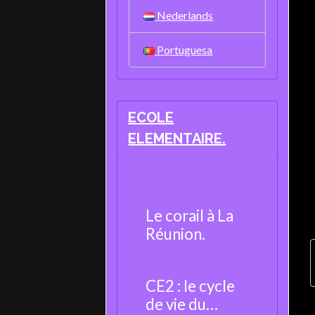
Nederlands
Portuguesa
ECOLE
ELEMENTAIRE.
Le corail à La
Réunion.
CE2 : le cycle
de vie du