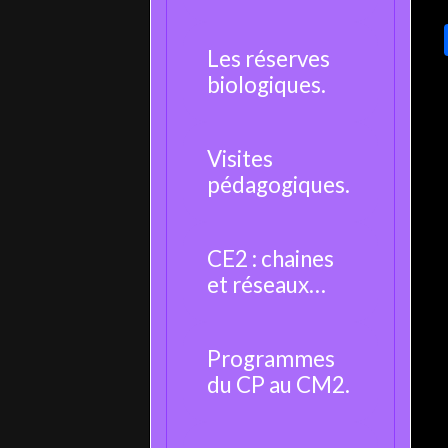
moustique.
Les réserves
biologiques.
Visites
pédagogiques.
CE2 : chaines
et réseaux
alimentaires.
Programmes
du CP au CM2.