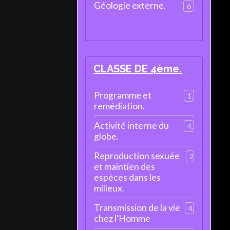
Géologie externe.
6
CLASSE DE 4ème.
Programme et
1
remédiation.
Activité interne du
4
globe.
Reproduction sexuée
2
et maintien des
espèces dans les
milieux.
Transmission de la vie
4
chez l'Homme