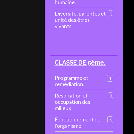
humaine.
Diversité, parentés et
3
unité des êtres
vivants.
CLASSE DE 5ème.
Programme et
1
remédiation.
Respiration et
3
occupation des
milieux
Fonctionnement de
6
l'organisme.