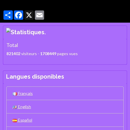
Partager
Facebook
X
Email
Total
821402
visiteurs -
1708449
pages vues
Langues disponibles
Français
English
Español