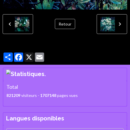
Retour
Partager
Facebook
X
Email
Total
821209
visiteurs -
1707148
pages vues
Langues disponibles