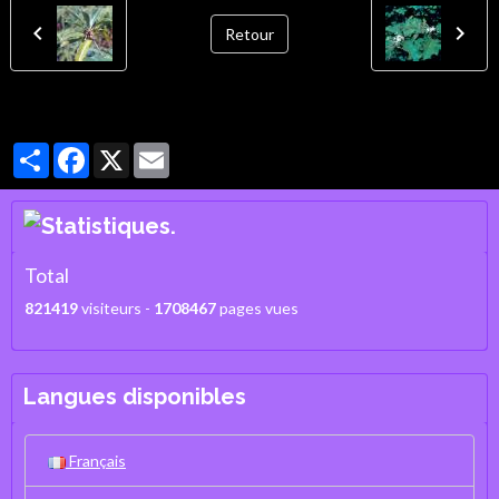
Retour
Partager
Facebook
X
Email
Total
821419
visiteurs -
1708467
pages vues
Langues disponibles
Français