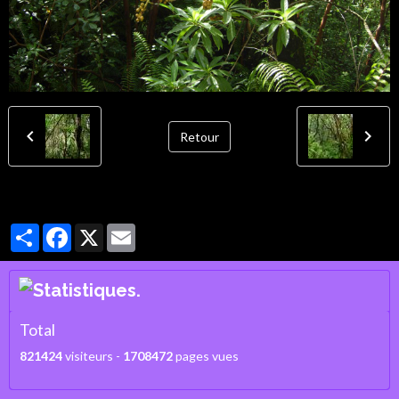
Retour
Partager
Facebook
X
Email
Total
821424
visiteurs -
1708472
pages vues