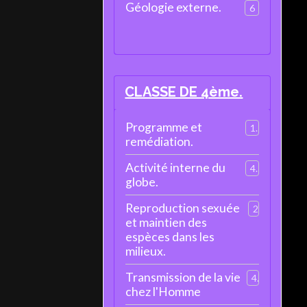
Géologie externe.
6
CLASSE DE 4ème.
Programme et
1
remédiation.
Activité interne du
4
globe.
Reproduction sexuée
2
et maintien des
espèces dans les
milieux.
Transmission de la vie
4
chez l'Homme