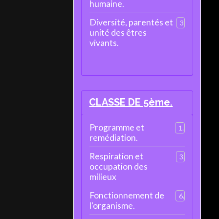
humaine.
Diversité, parentés et
3
unité des êtres
vivants.
CLASSE DE 5ème.
Programme et
1
remédiation.
Respiration et
3
occupation des
milieux
Fonctionnement de
6
l'organisme.