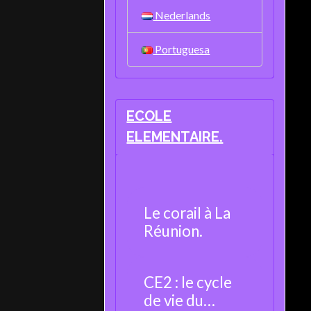
Nederlands
Portuguesa
ECOLE
ELEMENTAIRE.
Le corail à La
Réunion.
CE2 : le cycle
de vie du