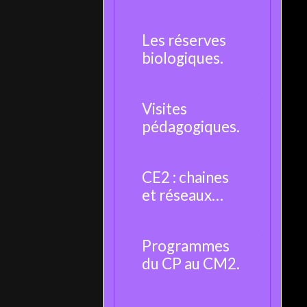
moustique.
Les réserves
biologiques.
Visites
pédagogiques.
CE2 : chaines
et réseaux
alimentaires.
Programmes
du CP au CM2.