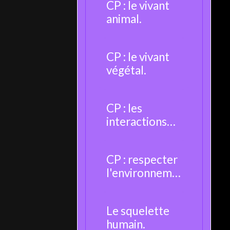
CP : le vivant
animal.
CP : le vivant
végétal.
CP : les
interactions
entre les êtres
vivants.
CP : respecter
l'environneme
nt.
Le squelette
humain.