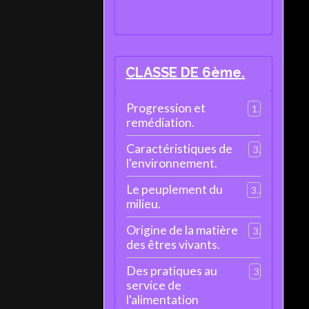
CLASSE DE 6ème.
Progression et
1
remédiation.
Caractéristiques de
3
l'environnement.
Le peuplement du
3
milieu.
Origine de la matière
3
des êtres vivants.
Des pratiques au
3
service de
l'alimentation