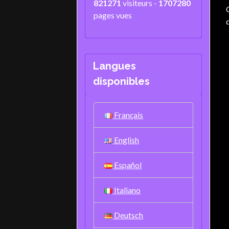
821271
visiteurs -
1707280
pages vues
Langues
disponibles
Français
English
Español
Italiano
Deutsch