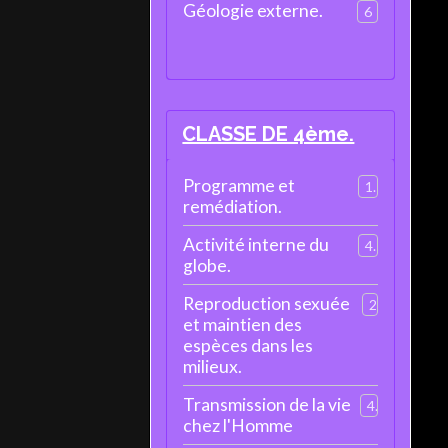
Géologie externe.
6
CLASSE DE 4ème.
Programme et
1
remédiation.
Activité interne du
4
globe.
Reproduction sexuée
2
et maintien des
espèces dans les
milieux.
Transmission de la vie
4
chez l'Homme