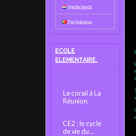
Nederlands
Portuguesa
ECOLE
ELEMENTAIRE.
Le corail à La
Réunion.
CE2 : le cycle
de vie du