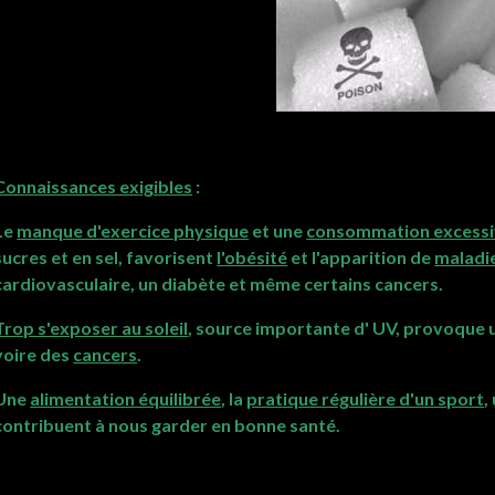
Connaissances exigibles
:
Le
manque d'exercice physique
et une
consommation excess
sucres et en sel, favorisent
l'obésité
et l'apparition de
maladie
cardiovasculaire, un diabète et même certains cancers.
Trop s'exposer au soleil
, source importante d' UV, provoque 
voire des
cancers
.
Une
alimentation équilibrée
, la
pratique régulière d'un sport
,
contribuent à nous garder en bonne santé.