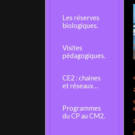
moustique.
Les réserves
biologiques.
Visites
pédagogiques.
CE2 : chaines
et réseaux
alimentaires.
Programmes
du CP au CM2.