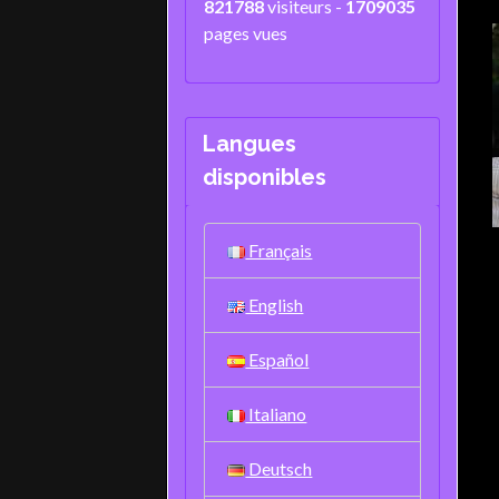
821788
visiteurs -
1709035
pages vues
Langues
disponibles
Français
English
Español
Italiano
Deutsch