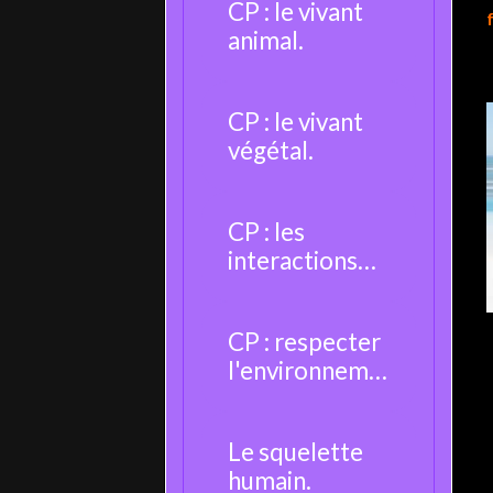
CP : le vivant
animal.
CP : le vivant
végétal.
CP : les
interactions
entre les êtres
vivants.
CP : respecter
l'environneme
nt.
Le squelette
humain.