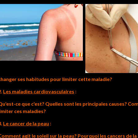
changer ses habitudes pour limiter cette maladie?
2.
Les maladies cardiovasculaires
:
Qu'est-ce que c'est? Quelles sont les principales causes? C
limiter ces maladies?
3.
Le cancer de la peau
:
Comment agit le soleil sur la peau? Pourquoi les cancers de la 