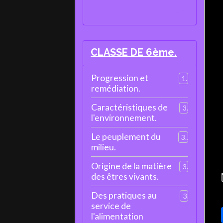
CLASSE DE 6ème.
Progression et
1
remédiation.
Caractéristiques de
3
l'environnement.
Le peuplement du
3
milieu.
Origine de la matière
3
des êtres vivants.
Des pratiques au
3
service de
l'alimentation