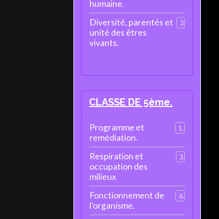
humaine.
Diversité, parentés et
3
unité des êtres
vivants.
CLASSE DE 5ème.
Programme et
1
remédiation.
Respiration et
3
occupation des
milieux
Fonctionnement de
6
l'organisme.