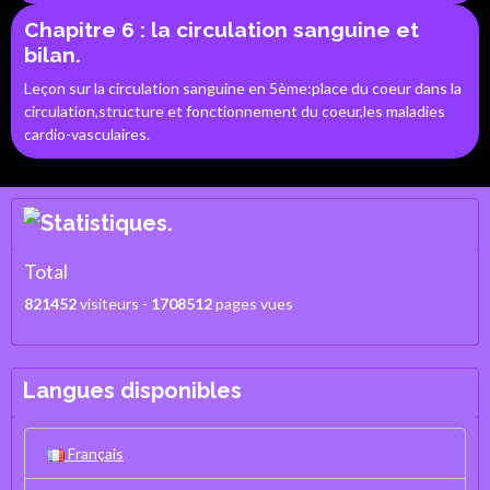
Chapitre 6 : la circulation sanguine et
bilan.
Leçon sur la circulation sanguine en 5ème:place du coeur dans la
circulation,structure et fonctionnement du coeur,les maladies
cardio-vasculaires.
Total
821452
visiteurs -
1708512
pages vues
Langues disponibles
Français