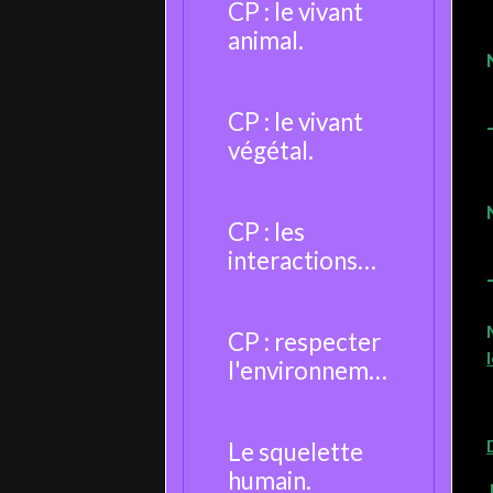
CP : le vivant
animal.
CP : le vivant
végétal.
CP : les
interactions
entre les êtres
vivants.
CP : respecter
l'environneme
nt.
Le squelette
humain.