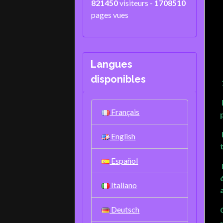
821450
visiteurs -
1708510
pages vues
Langues
disponibles
Français
English
Español
Italiano
Deutsch