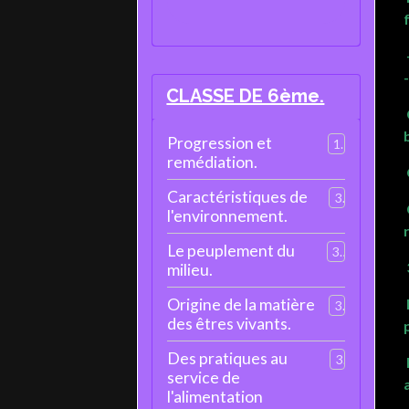
CLASSE DE 6ème.
Progression et
1
remédiation.
Caractéristiques de
3
l'environnement.
Le peuplement du
3
milieu.
Origine de la matière
3
des êtres vivants.
Des pratiques au
3
service de
l'alimentation