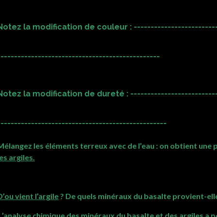
Notez la modification de couleur : --------------------------
------------------------------------------------
Notez la modification de dureté : ---------------------------
--------------------------------------------------
Mélangez les éléments terreux avec de l’eau : on obtient une p
les argiles.
D’ou vient l’argile
? De quels minéraux du basalte provient-ell
L’analyse chimique des minéraux du basalte et des argiles a 