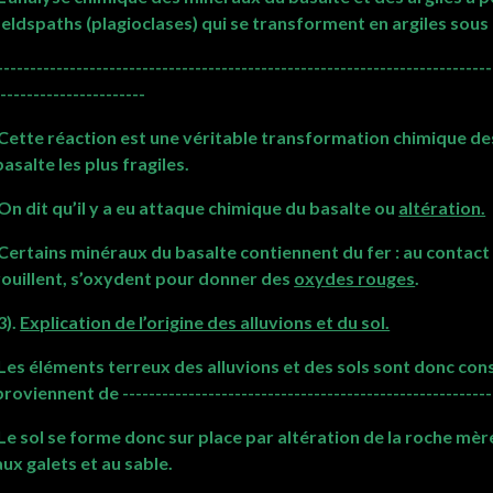
feldspaths (plagioclases) qui se transforment en argiles sous l
---------------------------------------------------------------------------
-----------------------
Cette réaction est une véritable transformation chimique de
basalte les plus fragiles.
On dit qu’il y a eu attaque chimique du basalte ou
altération.
Certains minéraux du basalte contiennent du fer : au contact d
rouillent, s’oxydent pour donner des
oxydes rouges
.
3).
Explication de l’origine des alluvions et du sol.
Les éléments terreux des alluvions et des sols sont donc constit
proviennent de ---------------------------------------------------------
Le sol se forme donc sur place par altération de la roche mèr
aux galets et au sable.