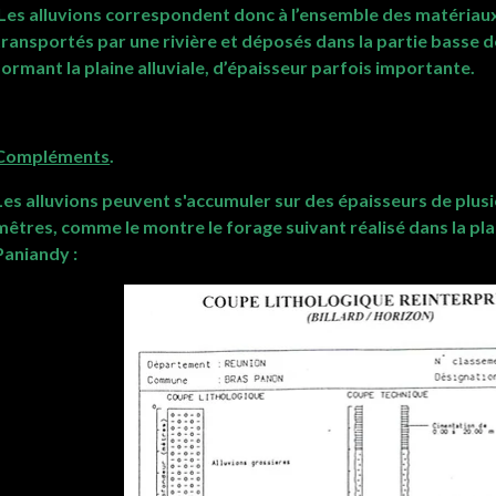
Les alluvions correspondent donc à l’ensemble des matériaux (
transportés par une rivière et déposés dans la partie basse d
formant la plaine alluviale, d’épaisseur parfois importante.
Compléments
.
Les alluvions peuvent s'accumuler sur des épaisseurs de plus
mêtres, comme le montre le forage suivant réalisé dans la plain
Paniandy :