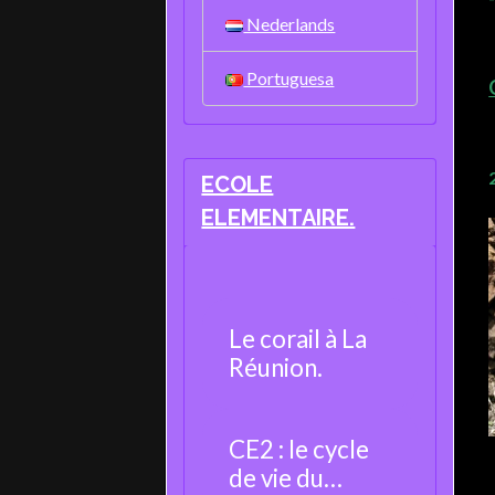
Nederlands
Portuguesa
ECOLE
ELEMENTAIRE.
Le corail à La
Réunion.
CE2 : le cycle
de vie du