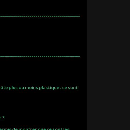
--------------------------------------
--------------------------------------
âte plus ou moins plastique : ce sont
e ?
permis de montrer que ce sont les