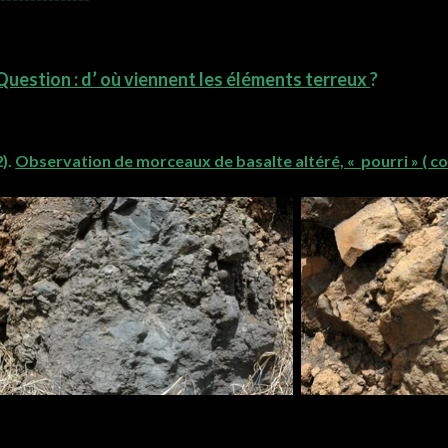
Question : d’ où viennent les éléments terreux
?
2).
Observation de morceaux de basalte altéré, « pourri » ( co