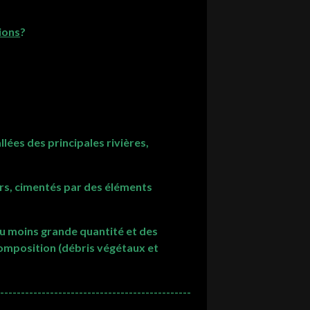
ions
?
llées des principales rivières,
ers, cimentés par des éléments
 ou moins grande quantité et des
composition (débris végétaux et
-----------------------------------------