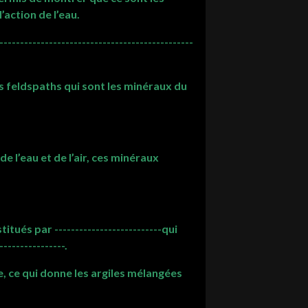
’action de l’eau.
-----------------------------------------------
s feldspaths qui sont les minéraux du
e l’eau et de l’air, ces minéraux
ués par --------------------------qui
---------------.
e, ce qui donne les argiles mélangées