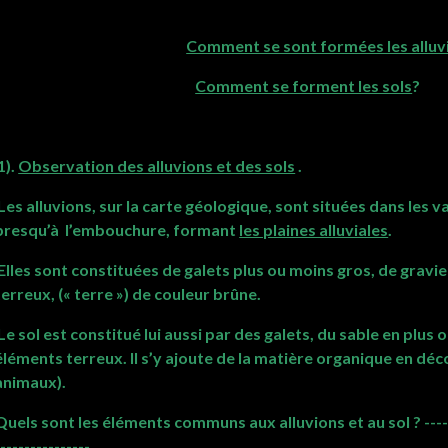
Comment se sont formées les alluv
Comment se forment les sols
?
1).
Observation des alluvions et des sols
.
Les alluvions, sur la carte géologique, sont situées dans les va
presqu’à l’embouchure, formant
les plaines alluviales
.
Elles sont constituées de galets plus ou moins gros, de gravi
terreux, (« terre ») de couleur brûne.
Le sol est constitué lui aussi par des galets, du sable en plus
éléments terreux. Il s’y ajoute de la matière organique en dé
animaux).
Quels sont les éléments communs aux alluvions et au sol ? ---------
----------------