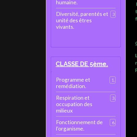
humaine.
Diversité, parentés et
3
unité des êtres
vivants.
CLASSE DE 5ème.
Programme et
1
remédiation.
Respiration et
3
occupation des
milieux
Fonctionnement de
6
l'organisme.