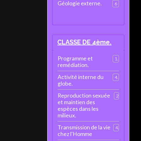
Géologie externe.
6
CLASSE DE 4ème.
Programme et
1
remédiation.
Activité interne du
4
globe.
Reproduction sexuée
2
et maintien des
espèces dans les
milieux.
Transmission de la vie
4
chez l'Homme