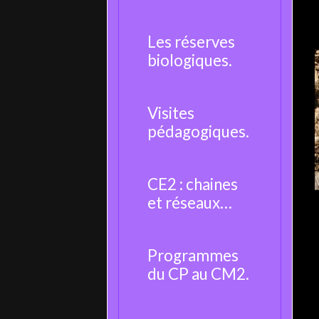
moustique.
Les réserves
biologiques.
Visites
pédagogiques.
CE2 : chaines
et réseaux
alimentaires.
Programmes
du CP au CM2.